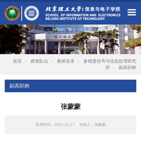
首页
-
师资队伍
-
教师名录
-
多维度信号与信息处理研究
所
-
副高职称
副高职称
张蒙蒙
发布时间：2022-11-17
供稿人：张蒙蒙