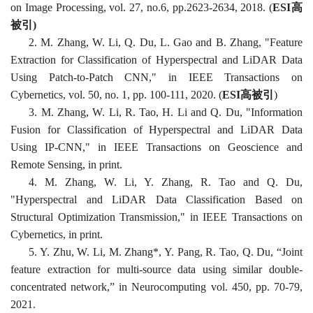
on Image Processing, vol. 27, no.6, pp.2623-2634, 2018.
(
ESI高
被引)
2.
M. Zhang, W. Li, Q. Du, L. Gao and B. Zhang, "Feature
Extraction for Classification of Hyperspectral and LiDAR Data
Using Patch-to-Patch CNN," in IEEE Transactions on
Cybernetics, vol. 50, no. 1, pp. 100-111, 2020.
(
ESI高被引
)
3.
M. Zhang, W. Li, R. Tao, H. Li and Q. Du, "Information
Fusion for Classification of Hyperspectral and LiDAR Data
Using IP-CNN," in IEEE Transactions on Geoscience and
Remote Sensing, in print.
4.
M. Zhang, W. Li, Y. Zhang, R. Tao and Q. Du,
"Hyperspectral and LiDAR Data Classification Based on
Structural Optimization Transmission," in IEEE Transactions on
Cybernetics,
in print.
5.
Y. Zhu, W. Li, M. Zhang*, Y. Pang, R. Tao, Q. Du, “Joint
feature extraction for multi-source data using similar double-
concentrated network,” in Neurocomputing vol. 450, pp. 70-79,
2021.