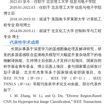
2022
.
03
至今：任职于 北京理工大学 信息与电子学院
2
0
20
.
01-2022.03
：
任职于
北京理工大学 信息与电子学院
博士后
20
18
.
10
-201
9
.
10
：就读于
美国南卡罗莱那大学
计算机工
程专业
联培
博
士
20
14
.
09
-201
9
.
12
：就读于 北京
化工
大学
控制科学与工程
专业 博士
代表性学术成果
长期从事基于深度学习的遥感图像处理及解译研究，研
发的多源遥感联合监测相关模型可大幅提升复杂场景下的地
物解译效能。主持博士后创新人才支持计划项目、国家自然
科学基金青年基金、博士后面上项目，参与国家重点研发计
划子课题、北京市杰青等多个国家级或省部级项目。在
IEEE TCYB（IF>19）、IEEE TIP（IF>11）、IEEE
TNNLS（IF>14）等期刊发表学术论文40余篇。部分代表作
如下：
1.
M. Zhang, W. Li, and Q. Du, “Diverse Region-Based
CNN for Hyperspectral Image Classification,” IEEE Transactions