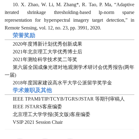
10.
X. Zhao, W. Li, M. Zhang*, R. Tao, P. Ma, “Adaptive
iterated shrinkage thresholding-based lp-norm sparse
representation for hyperspectral imagery target detection,” in
Remote Sensing, vol. 12, no. 23, pp. 3991, 2020.
荣誉奖励
2020年度博新计划优秀创新成果
2021年北京理工大学优秀博士后
2021年测绘科学技术奖
二等奖
第六届全国成像光谱对地观测学术研讨会
优秀报告(两年
一届)
2018年度国家建设高水平大学公派留学奖学金
学术兼职及其他
IEEE
TPAMI
/
TIP
/
TCYB
/
TGRS
/
JSTAR
等期刊审稿人
IEEE JSTARS
客座编委
北京理工大学学报
(
英文版
)
客座编委
VSIP 2021 Session Chair