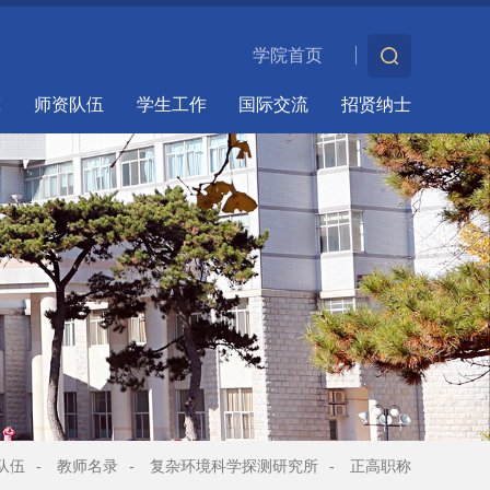
学院首页
究
师资队伍
学生工作
国际交流
招贤纳士
队伍
-
教师名录
-
复杂环境科学探测研究所
-
正高职称