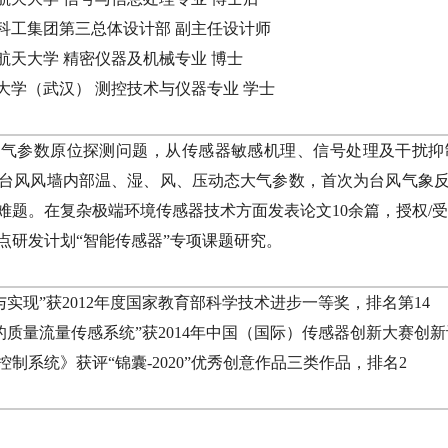
 中国航天科工集团第三总体设计部 副主任设计师
北京航空航天大学 精密仪器及机械专业 博士
中国地质大学（武汉） 测控技术与仪器专业 学士
大气参数原位探测问题，从传感器敏感机理、信号处理及干扰抑
台风风墙内部温、湿、风、压动态大气参数，首次为台风气象
题。在复杂极端环境传感器技术方面发表论文10余篇，授权/受
点研发计划“智能传感器”专项课题研究。
计与实现”获2012年度国家教育部科学技术进步一等奖，排名第14
应的质量流量传感系统”获2014年中国（国际）传感器创新大赛创
X控制系统》获评“锦囊-2020”优秀创意作品三类作品，排名2