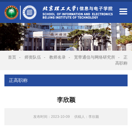
首页
-
师资队伍
-
教师名录
-
宽带通信与网络研究所
-
正
高职称
正高职称
李欣颖
发布时间：2023-10-09
供稿人：李欣颖