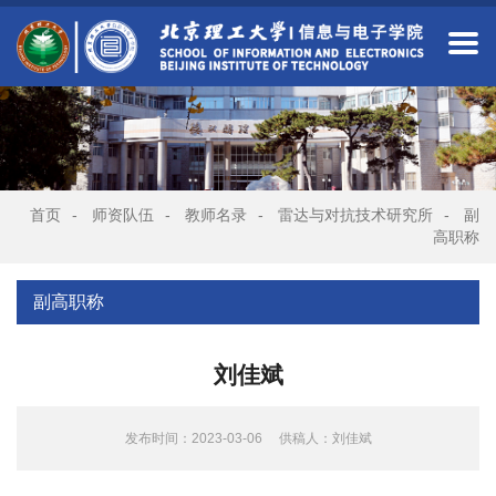
首页
-
师资队伍
-
教师名录
-
雷达与对抗技术研究所
-
副
高职称
副高职称
刘佳斌
发布时间：2023-03-06
供稿人：刘佳斌