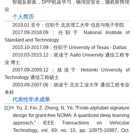
智能反射面，DPP机器学习，物理层安全，随机矩阵理
论
个人简历
2
0
19
.
01
至今：任职于 北京理工大学 信息与电子学院
2
0
17
.
09-2018.09
：任职于
National Institute of
Standard and Technology
2015
.
10-2017.09
：任职于
University of Texas - Dallas
20
10
.
03
-201
5
.
12
：就读于
Aalto University
通信工程
专
业 博士
20
07
.
09
-20
09
.
12
：就读于
Helsinki University of
Technology
通信工程
硕士
20
03
.
09
-20
07
.
06
：就读于 北京
工业
大学
通信工程
专业
本科
代表性学术成果
[1]
H. Yu, Z. Fei, Z. Zheng, N. Ye, “Finite-alphabet signature
design for grant-free NOMA: A quantized deep learning
approach,” IEEE Transactions on Vehicular
Technology, vol. 69, no. 10, pp. 10975-10987, Oct.