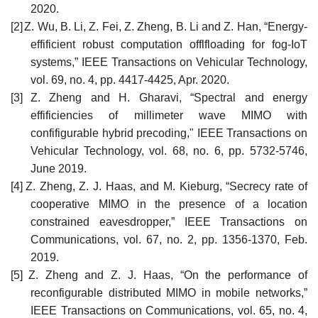
2020.
[2]
Z. Wu, B. Li, Z. Fei, Z. Zheng, B. Li and Z. Han, “Energy-
effificient robust computation offlfloading for fog-IoT
systems,” IEEE Transactions on Vehicular Technology,
vol. 69, no. 4, pp. 4417-4425, Apr. 2020.
[3]
Z. Zheng and H. Gharavi, “Spectral and energy
effificiencies of millimeter wave MIMO with
confifigurable hybrid precoding," IEEE Transactions on
Vehicular Technology, vol. 68, no. 6, pp. 5732-5746,
June 2019.
[4]
Z. Zheng, Z. J. Haas, and M. Kieburg, “Secrecy rate of
cooperative MIMO in the presence of a location
constrained eavesdropper,” IEEE Transactions on
Communications, vol. 67, no. 2, pp. 1356-1370, Feb.
2019.
[5]
Z. Zheng and Z. J. Haas, “On the performance of
reconfigurable distributed MIMO in mobile networks,”
IEEE Transactions on Communications, vol. 65, no. 4,