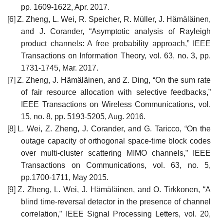
pp. 1609-1622, Apr. 2017.
[6]
Z. Zheng, L. Wei, R. Speicher, R. Müller, J. Hämäläinen,
and J. Corander, “Asymptotic analysis of Rayleigh
product channels: A free probability approach,” IEEE
Transactions on Information Theory, vol. 63, no. 3, pp.
1731-1745, Mar. 2017.
[7]
Z. Zheng, J. Hämäläinen, and Z. Ding, “On the sum rate
of fair resource allocation with selective feedbacks,”
IEEE Transactions on Wireless Communications, vol.
15, no. 8, pp. 5193-5205, Aug. 2016.
[8]
L. Wei, Z. Zheng, J. Corander, and G. Taricco, “On the
outage capacity of orthogonal space-time block codes
over multi-cluster scattering MIMO channels,” IEEE
Transactions on Communications, vol. 63, no. 5,
pp.1700-1711, May 2015.
[9]
Z. Zheng, L. Wei, J. Hämäläinen, and O. Tirkkonen, “A
blind time-reversal detector in the presence of channel
correlation,” IEEE Signal Processing Letters, vol. 20,