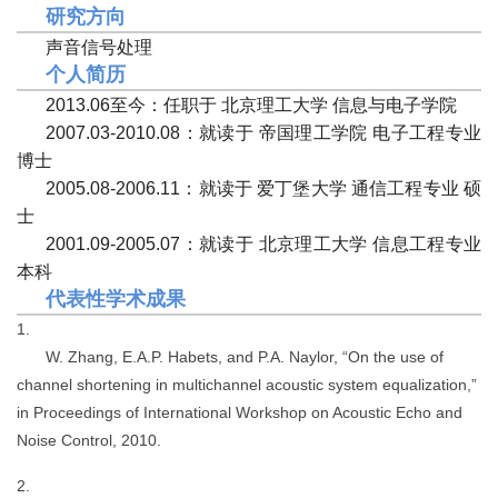
研究方向
声音信号处理
个人简历
2
0
13
.
06
至今：任职于 北京理工大学 信息与电子学院
20
07
.
03
-201
0
.
08
：就读于
帝国理工学院
电子工程
专业
博士
20
05
.
08
-20
06
.
11
：就读于
爱丁堡大学
通信工程
专业 硕
士
20
01
.
09
-20
05
.
07
：就读于 北京理工大学
信息工程
专业
本科
代表性
学术成果
W. Zhang, E.A.P. Habets, and P.A. Naylor, “On the use of
channel shortening in multichannel acoustic system equalization,”
in Proceedings of International Workshop on Acoustic Echo and
Noise Control, 2010.