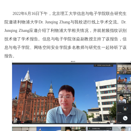
年
月
日
下午
，北京理工大学信息与电子学院联合研究生
202
2
6
16
院邀
请
利物浦大学
与我校进行线上
学术交流。
Dr.
Junqing
Zhang
Dr.
应邀介绍
了利物浦大学相关情况，并就
射频指纹识别
Junqing
Zhang
技术
做了学术报告
。
信息与电子学院
张焱
副教授
主持了该报
告
，信
息与电子学院
、网络空间安全学院
多名
教师与
研究生一起聆听了该
报告。