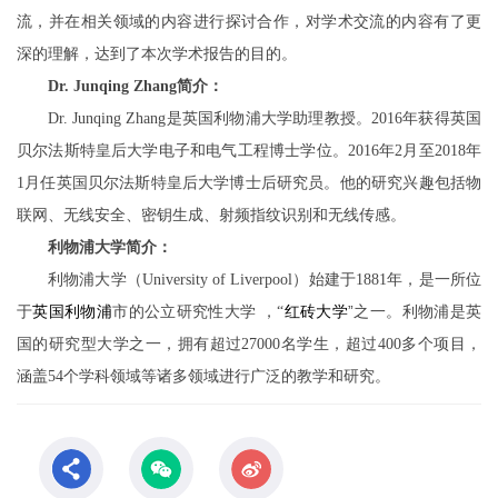
流，并在相关领域的内容进行探讨合作，
对
学术交流的内容
有了更
深的理解，达到了本次学术报告的目的
。
简介：
Dr.
Junqing
Zhang
是英国利物浦大学助理教授。
年获得英国
Dr.
Junqing
Zhang
2016
贝尔法斯特皇后大学电子和电气工程博士学位。
年
月至
年
2016
2
2018
月
任
英国贝尔法斯特皇后大学博士后研究员。他的研究兴趣包括物
1
联网、无线安全、密钥生成、射频指纹识别和无线传感。
利物浦大学
简介：
利物浦大学（
）始建于
年，是一所位
University of Liverpool
1881
于
英国
利物浦
市的公立研究性大学
，
红砖大学
”
之一。利物浦是英
“
国的研究型大学之一，
拥有超过
名学生，超过
多个项目，
27000
400
涵盖
个学科领域等诸多领域进行广泛的教学和研究。
54