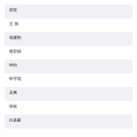
郑哲
王 旭
侯建刚
侯舒娟
钟怡
申宇瑶
吴爽
张钦
白嘉豪