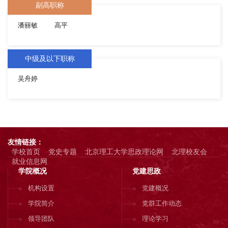
副高职称
潘丽敏
高平
中级及以下职称
吴舟婷
友情链接：
学校首页
党史专题
北京理工大学思政理论网
北理校友会
就业信息网
学院概况
党建思政
机构设置
党建概况
学院简介
党群工作动态
领导团队
理论学习