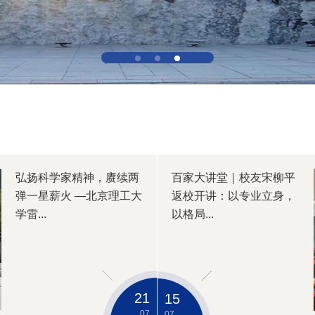
弘扬科学家精神，赓续两
百家大讲堂｜校友宋柳平
弹一星薪火 —北京理工大
返校开讲：以专业立身，
学雷...
以格局...
21
15
07
07