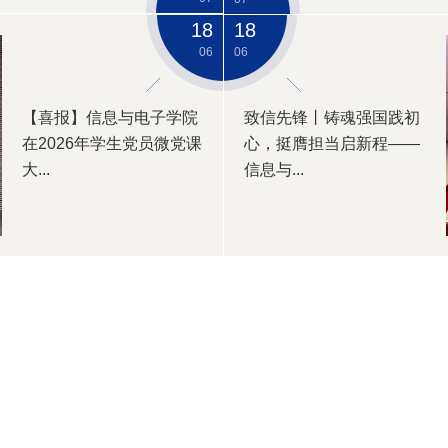
18
18
06
06
【喜报】信息与电子学院
致信先锋丨铸魂强国践初
在2026年学生党员微党课
心，挺膺担当启新程——
大...
信息与...
更多