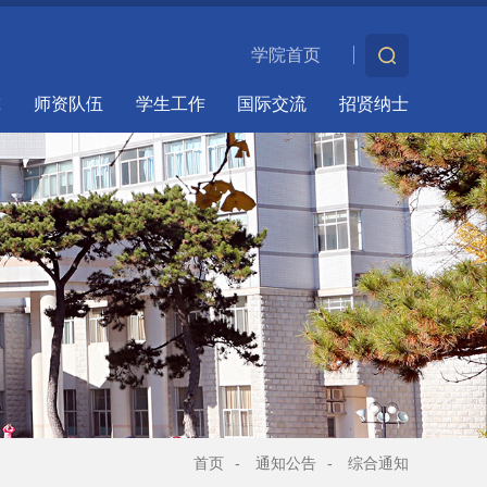
学院首页
究
师资队伍
学生工作
国际交流
招贤纳士
首页
-
通知公告
-
综合通知