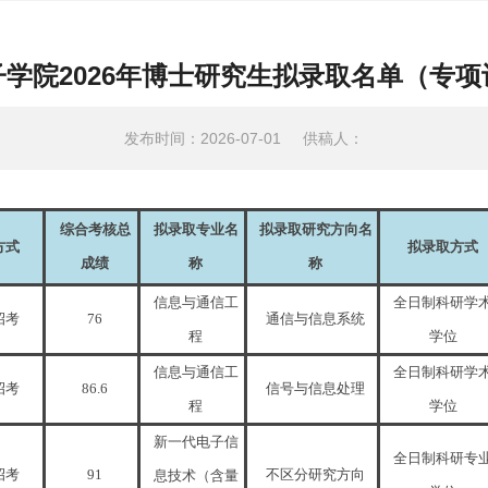
学院2026年博士研究生拟录取名单（专
发布时间：2026-07-01
供稿人：
综合考核总
拟录取专业名
拟录取研究方向名
方式
拟录取方式
成绩
称
称
信息与通信工
全日制科研学
招考
76
通信与信息系统
程
学位
信息与通信工
全日制科研学
招考
86.6
信号与信息处理
程
学位
新一代电子信
全日制科研专
招考
91
不区分研究方向
息技术（含量