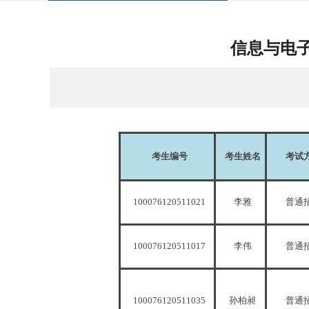
信息与电子
考生编号
考生姓名
考试
100076120511021
李雅
普通
100076120511017
李伟
普通
100076120511035
孙柏昶
普通